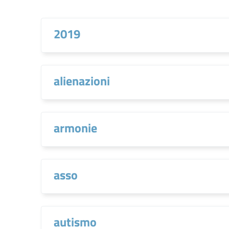
2019
alienazioni
armonie
asso
autismo