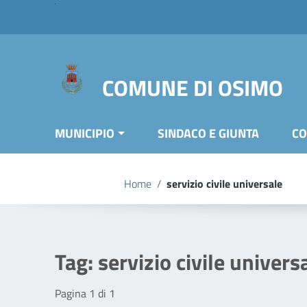
Vai ai contenuti
Vai al menu di navigazione
Vai al footer
COMUNE DI OSIMO
MUNICIPIO
SINDACO E GIUNTA
CO
Home
/
servizio civile universale
Tag:
servizio civile univers
Pagina 1 di 1