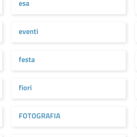
esa
eventi
festa
fiori
FOTOGRAFIA