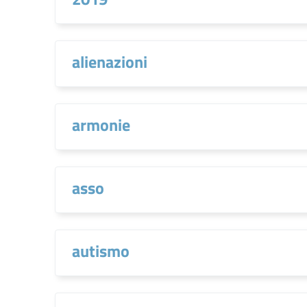
alienazioni
armonie
asso
autismo