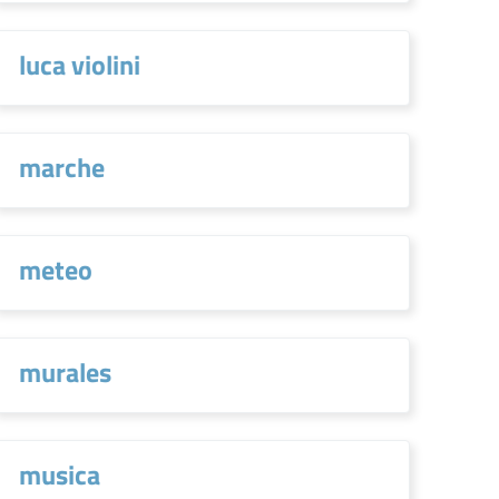
luca violini
marche
meteo
murales
musica